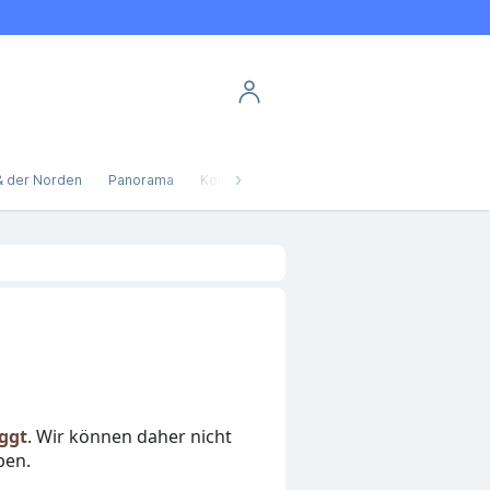
& der Norden
Panorama
Kontakt
Reise
Klima
Mobilität
F
oggt
. Wir können daher nicht
ben.