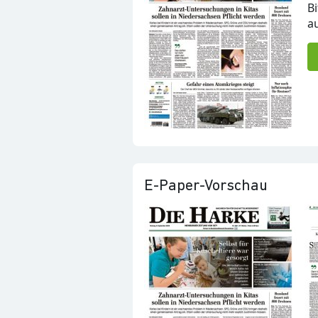
B
a
E-Paper-Vorschau