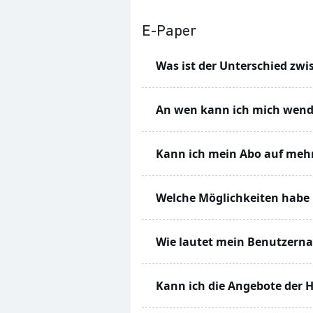
E-Paper
Was ist der Unterschied zw
Mit dem DH+ Angebot können S
An wen kann ich mich wend
Hierbei handelt es sich um Art
Unser technischer Support ste
Kann ich mein Abo auf mehr
Das
E-Paper-Abonnement
bei
unter
web@dieharke.de
Form (online lesen oder als P
Ja. Die Nutzung kann auf bis z
Welche Möglichkeiten habe i
Sie haben drei Möglichkeiten,
Wie lautet mein Benutzern
a) auf unserer Webseite finde
epaper.dieharke.de
gelangen. 
Ihr Benutzername ist die E-Mai
Kann ich die Angebote der 
Bildschirmen) lesen.