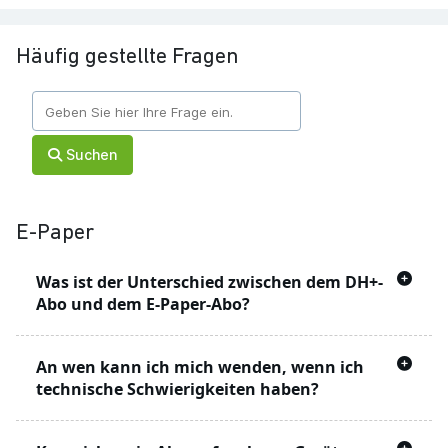
Häufig gestellte Fragen
Suchen
E-Paper
Was ist der Unterschied zwischen dem DH+-
Abo und dem E-Paper-Abo?
Mit dem DH+ Angebot können Sie Artikel auf
An wen kann ich mich wenden, wenn ich
der Webseite lesen, die mit einem
markiert
technische Schwierigkeiten haben?
sind
Hierbei handelt es sich um Artikel, die ohne ein
Unser technischer Support steht Ihnen