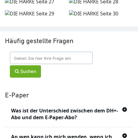
Häufig gestellte Fragen
Suchen
E-Paper
Was ist der Unterschied zwischen dem DH+-
Abo und dem E-Paper-Abo?
Mit dem DH+ Angebot können Sie Artikel auf
An wen kann ich mich wenden, wenn ich