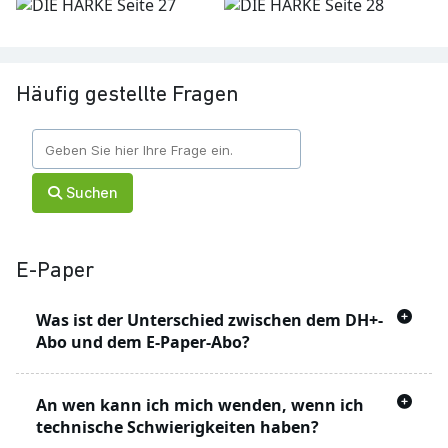
Häufig gestellte Fragen
Suchen
E-Paper
Was ist der Unterschied zwischen dem DH+-
Abo und dem E-Paper-Abo?
Mit dem DH+ Angebot können Sie Artikel auf
An wen kann ich mich wenden, wenn ich
der Webseite lesen, die mit einem
markiert
technische Schwierigkeiten haben?
sind