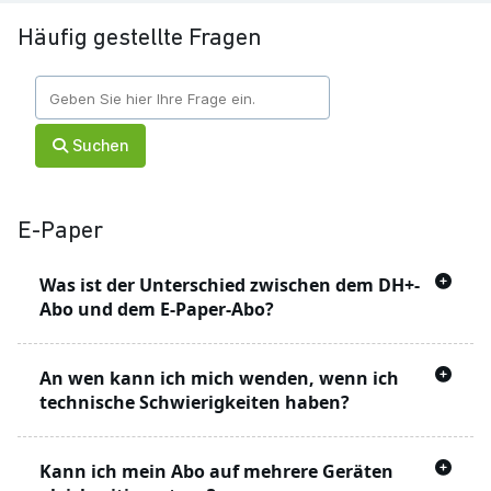
Häufig gestellte Fragen
Suchen
E-Paper
Was ist der Unterschied zwischen dem DH+-
Abo und dem E-Paper-Abo?
Mit dem DH+ Angebot können Sie Artikel auf
An wen kann ich mich wenden, wenn ich
der Webseite lesen, die mit einem
markiert
technische Schwierigkeiten haben?
sind
Hierbei handelt es sich um Artikel, die ohne ein
Unser technischer Support steht Ihnen
Kann ich mein Abo auf mehrere Geräten
Abonnement
nicht gelesen werden können.
werktags von 8 bis 16 Uhr zur Verfügung. Sie