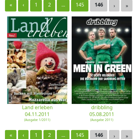
«
‹
1
2
...
145
146
›
»
Land erleben
dribbling
04.11.2011
05.08.2011
(Ausgabe 1/2011)
(Ausgabe 2011)
«
‹
1
2
...
145
146
›
»