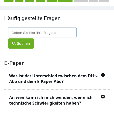
Häufig gestellte Fragen
Suchen
E-Paper
Was ist der Unterschied zwischen dem DH+-
Abo und dem E-Paper-Abo?
Mit dem DH+ Angebot können Sie Artikel auf
An wen kann ich mich wenden, wenn ich
der Webseite lesen, die mit einem
markiert
technische Schwierigkeiten haben?
sind