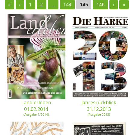
«
‹
1
2
...
144
145
146
›
»
Land erleben
Jahresrückblick
01.02.2014
31.12.2013
(Ausgabe 1/2014)
(Ausgabe 2013)