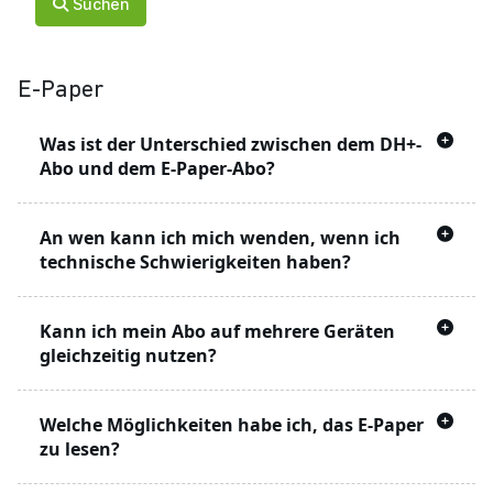
Suchen
E-Paper
Was ist der Unterschied zwischen dem DH+-
Abo und dem E-Paper-Abo?
Mit dem DH+ Angebot können Sie Artikel auf
An wen kann ich mich wenden, wenn ich
der Webseite lesen, die mit einem
markiert
technische Schwierigkeiten haben?
sind
Hierbei handelt es sich um Artikel, die ohne ein
Unser technischer Support steht Ihnen
Kann ich mein Abo auf mehrere Geräten
Abonnement
nicht gelesen werden können.
werktags von 8 bis 16 Uhr zur Verfügung. Sie
gleichzeitig nutzen?
erreichen ihn per E-Mail unter
web@dieharke.de
Das
E-Paper-Abonnement
beinhaltet – zusätzlich
Ja. Die Nutzung kann auf bis zu vier Geräten
zum Zugang zu
-Artikeln – auch die
Welche Möglichkeiten habe ich, das E-Paper
gleichzeitig erfolgen.
Tageszeitung in digitaler Form (online lesen oder
zu lesen?
als PDF herunterladen).