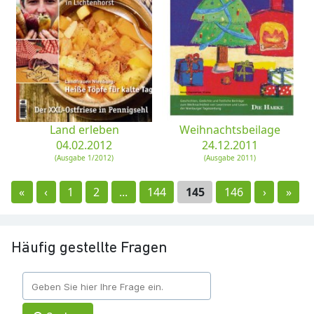
Land erleben
Weihnachtsbeilage
04.02.2012
24.12.2011
(Ausgabe 1/2012)
(Ausgabe 2011)
«
‹
1
2
...
144
145
146
›
»
Häufig gestellte Fragen