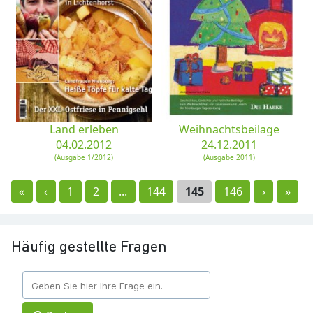
Land erleben
Weihnachtsbeilage
04.02.2012
24.12.2011
(Ausgabe 1/2012)
(Ausgabe 2011)
«
‹
1
2
...
144
145
146
›
»
Häufig gestellte Fragen