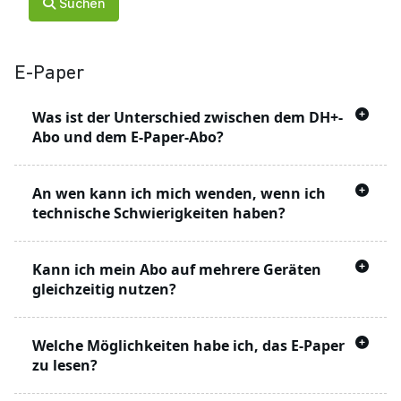
Suchen
E-Paper
Was ist der Unterschied zwischen dem DH+-
Abo und dem E-Paper-Abo?
Mit dem DH+ Angebot können Sie Artikel auf
An wen kann ich mich wenden, wenn ich
der Webseite lesen, die mit einem
markiert
technische Schwierigkeiten haben?
sind
Hierbei handelt es sich um Artikel, die ohne ein
Unser technischer Support steht Ihnen
Kann ich mein Abo auf mehrere Geräten
Abonnement
nicht gelesen werden können.
werktags von 8 bis 16 Uhr zur Verfügung. Sie
gleichzeitig nutzen?
erreichen ihn per E-Mail unter
web@dieharke.de
Das
E-Paper-Abonnement
beinhaltet – zusätzlich
Ja. Die Nutzung kann auf bis zu vier Geräten
zum Zugang zu
-Artikeln – auch die
Welche Möglichkeiten habe ich, das E-Paper
gleichzeitig erfolgen.
Tageszeitung in digitaler Form (online lesen oder
zu lesen?
als PDF herunterladen).