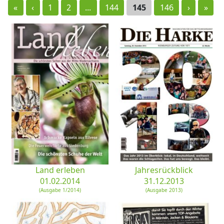
«
‹
1
2
...
144
145
146
›
»
Land erleben
Jahresrückblick
01.02.2014
31.12.2013
(Ausgabe 1/2014)
(Ausgabe 2013)