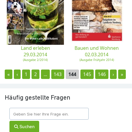
Land erleben
Bauen und Wohnen
29.03.2014
02.03.2014
(Ausgabe 2/2014)
(Ausgabe Frühjahr 2014)
«
‹
1
2
...
143
144
145
146
›
»
Häufig gestellte Fragen
Suchen