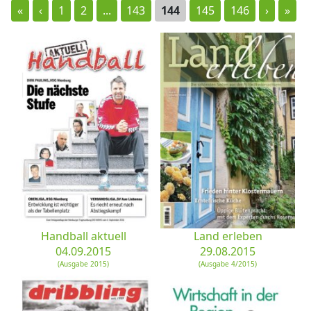
«
‹
1
2
...
143
144
145
146
›
»
Handball aktuell
Land erleben
04.09.2015
29.08.2015
(Ausgabe 2015)
(Ausgabe 4/2015)